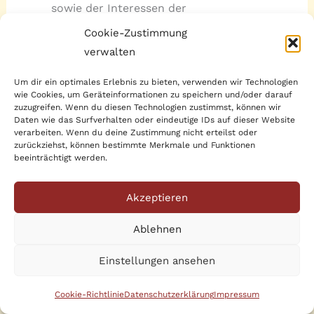
sowie der Interessen der
Kommunikationspartner an der
Cookie-Zustimmung
Beantwortung der Anliegen und unserer
verwalten
gesetzlichen Aufbewahrungspflichten;
Um dir ein optimales Erlebnis zu bieten, verwenden wir Technologien
Rechtsgrundlagen:
Vertragserfüllung und
wie Cookies, um Geräteinformationen zu speichern und/oder darauf
zuzugreifen. Wenn du diesen Technologien zustimmst, können wir
vorvertragliche Anfragen (Art. 6 Abs. 1 S. 1
Daten wie das Surfverhalten oder eindeutige IDs auf dieser Website
lit. b. DSGVO), Berechtigte Interessen (Art. 6
verarbeiten. Wenn du deine Zustimmung nicht erteilst oder
zurückziehst, können bestimmte Merkmale und Funktionen
Abs. 1 S. 1 lit. f. DSGVO).
beeinträchtigt werden.
Präsenzen in sozialen Netzwerken (Social Media)
Akzeptieren
Wir unterhalten Onlinepräsenzen innerhalb
sozialer Netzwerke und verarbeiten in diesem
Ablehnen
Rahmen Daten der Nutzer, um mit den dort
Einstellungen ansehen
aktiven Nutzern zu kommunizieren oder um
Informationen über uns anzubieten.
Cookie-Richtlinie
Datenschutzerklärung
Impressum